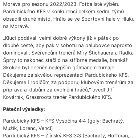
Morava pro sezonu 2022/2023. Fotbalisté výběru
Pardubického KFS v konkurenci celkem sedmi týmů
obsadili druhé místo. Hrálo se ve Sportovní hale v Hluku
na Moravě.
„Kluci podávali velmi dobré výkony již v pátek po
dlouhé cestě, aby pak v sobotu na palubovce naprosto
dominovali. Svěřencům trenérů Míry Štichauera a Radka
Šprty to nakonec stačilo na stříbrné medaile, brankář
Skokan byl oceněn nejlepším gólmanem turnaje.
Děkujeme za skvělou reprezentaci Pardubického KFS.
Děkujeme i rodičům za podporu, klubovým trenérům za
přípravu a klubům za uvolnění hráčů,“ uvedl Jiří
Kovárník, Grassroots trenér Pardubického KFS.
Páteční výsledky:
Pardubický KFS – KFS Vysočina 4:4 (góly: Bachratý,
Mužík, Lorenc, Vencl)
Pardubický KFS – Zlínský KFS 3:3 (Bachratý, Hoffman,