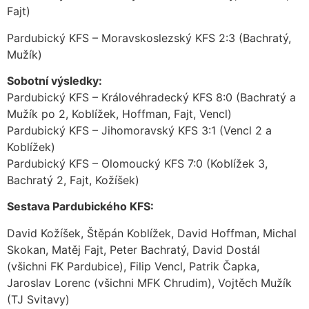
Fajt)
Pardubický KFS – Moravskoslezský KFS 2:3 (Bachratý,
Mužík)
Sobotní výsledky:
Pardubický KFS – Královéhradecký KFS 8:0 (Bachratý a
Mužík po 2, Koblížek, Hoffman, Fajt, Vencl)
Pardubický KFS – Jihomoravský KFS 3:1 (Vencl 2 a
Koblížek)
Pardubický KFS – Olomoucký KFS 7:0 (Koblížek 3,
Bachratý 2, Fajt, Kožíšek)
Sestava Pardubického KFS:
David Kožíšek, Štěpán Koblížek, David Hoffman, Michal
Skokan, Matěj Fajt, Peter Bachratý, David Dostál
(všichni FK Pardubice), Filip Vencl, Patrik Čapka,
Jaroslav Lorenc (všichni MFK Chrudim), Vojtěch Mužík
(TJ Svitavy)