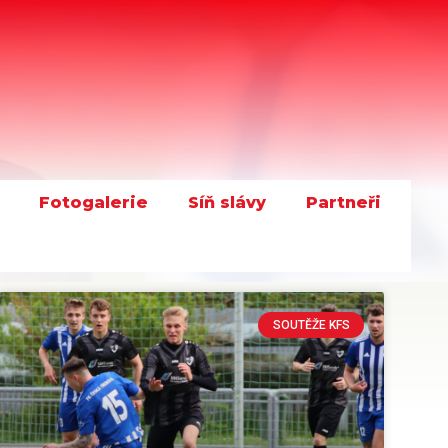
Fotogalerie
Síň slávy
Partneři
SOUTĚŽE KFS