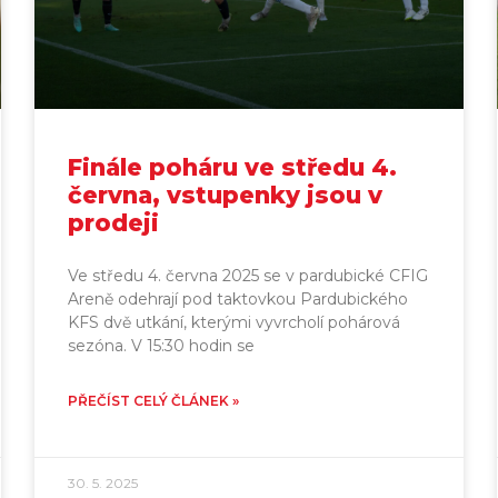
Finále poháru ve středu 4.
června, vstupenky jsou v
prodeji
Ve středu 4. června 2025 se v pardubické CFIG
Areně odehrají pod taktovkou Pardubického
KFS dvě utkání, kterými vyvrcholí pohárová
sezóna. V 15:30 hodin se
PŘEČÍST CELÝ ČLÁNEK »
30. 5. 2025