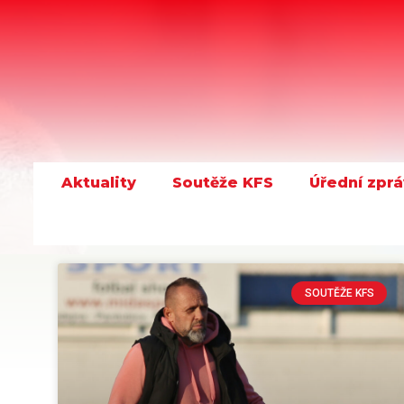
Aktuality
Soutěže KFS
Úřední zprá
SOUTĚŽE KFS