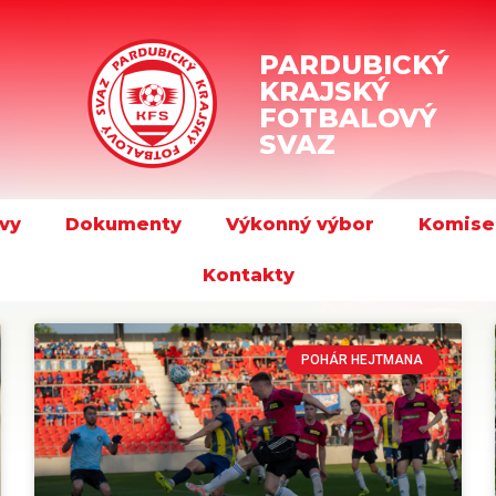
PARDUBICKÝ
KRAJSKÝ
FOTBALOVÝ
SVAZ
vy
Dokumenty
Výkonný výbor
Komise
Kontakty
POHÁR HEJTMANA