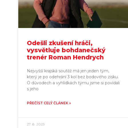
Odešli zkušení hráči,
vysvětluje bohdanečský
trenér Roman Hendrych
Nejvyšší krajská soutěž má jen jeden tým,
který je po odehrání 3 kol bez bodového zisku.
O důvodech a vyhlídkách týmu jsme si povídali
s jeho
PŘEČÍST CELÝ ČLÁNEK »
27. 8. 2025