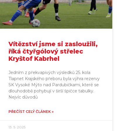
Vítězství jsme si zasloužili,
říká čtyřgólový střelec
Kryštof Kabrhel
Jedním z překvapivých výsledků 25. kola
Tlapnet Krajského přeboru byla výhra rezervy
SK Vysoké Mýto nad Pardubičkami, které se
dlouhodobě pohybují v širší špičce tabulky.
Nejvíc důvodů
PŘEČÍST CELÝ ČLÁNEK »
13. 5. 2025